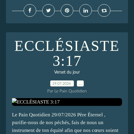
ECCLÉSIASTE
3:17
Verset du jour
29.07.2026
…
Par Le Pain Quotidien
Le Pain Quotidien 29/07/2026 Père Éternel ,
purifie-nous de nos péchés, fais de nous un
instrument de ton équité afin que nos cœurs soient