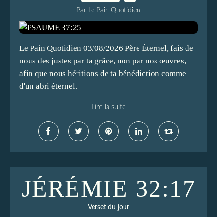
Par Le Pain Quotidien
Le Pain Quotidien 03/08/2026 Père Éternel, fais de
nous des justes par ta grâce, non par nos œuvres,
afin que nous héritions de ta bénédiction comme
d'un abri éternel.
Lire la suite
JÉRÉMIE 32:17
Verset du jour