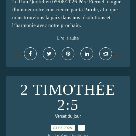
Le Pain Quotidien 05/08/2026 Père Éternel, daigne
illuminer notre conscience par ta Parole, afin que
nous trouvions la paix dans nos résolutions et
l’harmonie avec notre prochain.
Lire la suite
2 TIMOTHÉE
2:5
Verset du jour
04.08.2026
…
Par Le Pain Quotidien