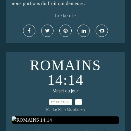
nous portions du fruit qui demeure.
Lire la suite
ROMAINS
14:14
Verset du jour
05.08.2026
…
Par Le Pain Quotidien