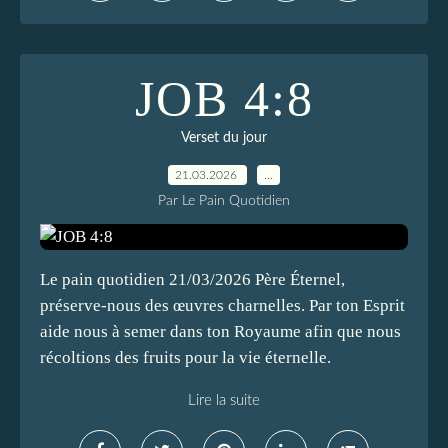
JOB 4:8
Verset du jour
21.03.2026
…
Par Le Pain Quotidien
Le pain quotidien 21/03/2026 Père Éternel,
préserve-nous des œuvres charnelles. Par ton Esprit
aide nous à semer dans ton Royaume afin que nous
récoltions des fruits pour la vie éternelle.
Lire la suite