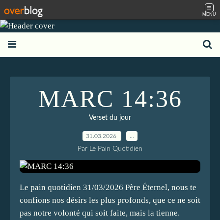
MENU
MARC 14:36
Verset du jour
31.03.2026
…
Par Le Pain Quotidien
Le pain quotidien 31/03/2026 Père Éternel, nous te
confions nos désirs les plus profonds, que ce ne soit
pas notre volonté qui soit faite, mais la tienne.