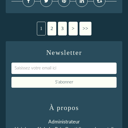
1
2
3
>
>>
Newsletter
À propos
Administrateur