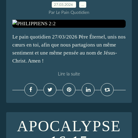
27.03.2026
…
Par Le Pain Quotidien
Le pain quotidien 27/03/2026 Père Éternel, unis nos
cœurs en toi, afin que nous partagions un même
sentiment et une même pensée au nom de Jésus-
Christ. Amen !
Lire la suite
APOCALYPSE