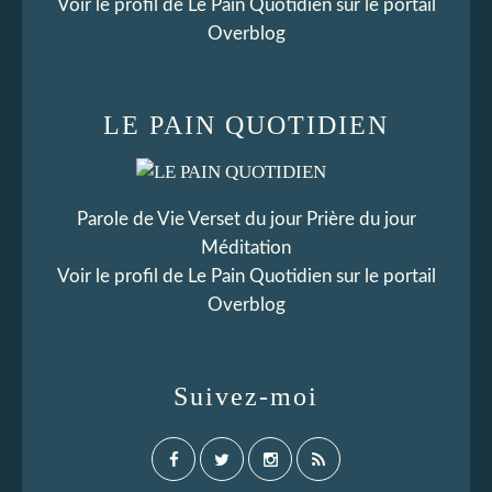
Voir le profil de
Le Pain Quotidien
sur le portail
Overblog
LE PAIN QUOTIDIEN
Parole de Vie Verset du jour Prière du jour
Méditation
Voir le profil de
Le Pain Quotidien
sur le portail
Overblog
Suivez-moi