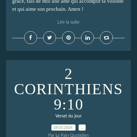
grâce, fais de moi une âme qui accomplit ta volonté
et qui aime son prochain. Amen !
Lire la suite
2
CORINTHIENS
9:10
Verset du jour
28.03.2026
…
Par Le Pain Quotidien