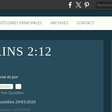
ATÉGORIES PRINCIPALES
ARCHIVES
CONTACT
NS 2:12
2
rset du jour
03.2026
…
e Pain Quotidien
uotidien 29/03/2026