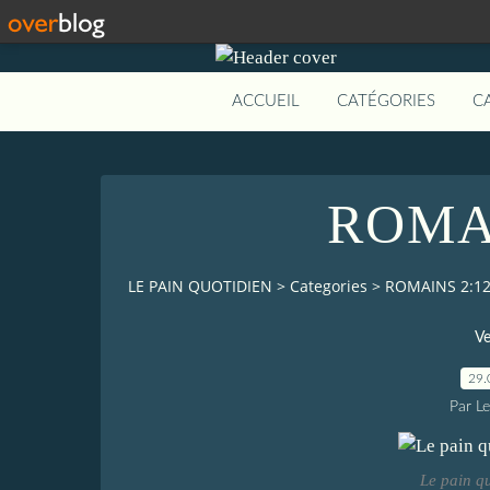
ACCUEIL
CATÉGORIES
C
ROMAI
LE PAIN QUOTIDIEN
>
Categories
>
ROMAINS 2:1
Ve
29.
Par L
Le pain q