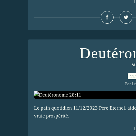
L
Deutéro
Ve
11.
Par L
Le pain quotidien 11/12/2023 Père Eternel, aid
vraie prospérité.
L