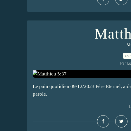
Matth
Ve
09.
Par L
Le pain quotidien 09/12/2023 Père Eternel, aid
parole.
L