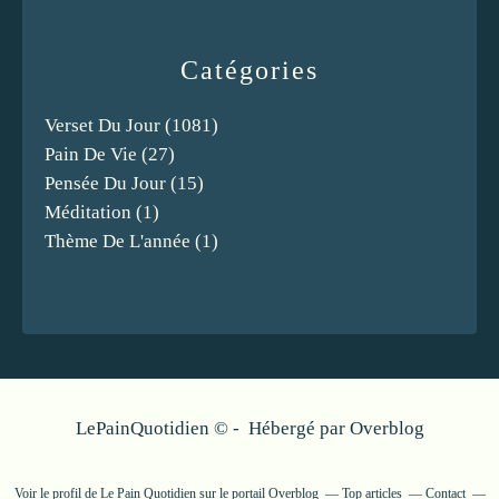
Catégories
Verset Du Jour
(1081)
Pain De Vie
(27)
Pensée Du Jour
(15)
Méditation
(1)
Thème De L'année
(1)
LePainQuotidien © - Hébergé par
Overblog
Voir le profil de
Le Pain Quotidien
sur le portail Overblog
Top articles
Contact