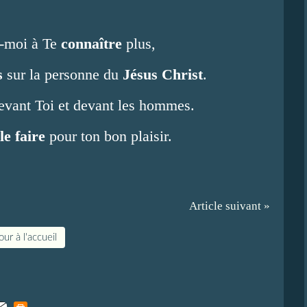
e-moi à Te
connaître
plus,
s
sur la personne du
Jésus Christ
.
evant Toi et devant les hommes.
le faire
pour ton bon plaisir.
Article suivant »
ur à l'accueil