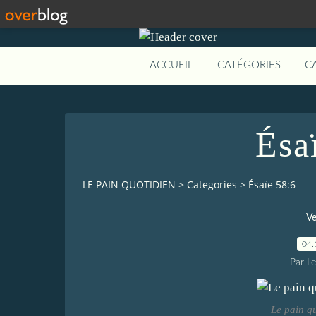
ACCUEIL
CATÉGORIES
C
Ésa
LE PAIN QUOTIDIEN
>
Categories
>
Ésaïe 58:6
Ve
04.
Par L
Le pain q