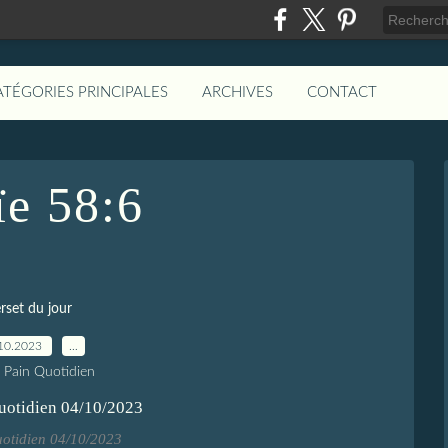
ATÉGORIES PRINCIPALES
ARCHIVES
CONTACT
ïe 58:6
rset du jour
10.2023
…
e Pain Quotidien
uotidien 04/10/2023