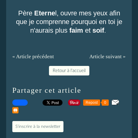
Père
Eterne
l, ouvre mes yeux afin
que je comprenne pourquoi en toi je
n'aurais plus
faim
et
soif
.
« Article précédent
Article suivant »
Retour à l'accueil
Partager cet article
Repost
0
S'inscrire à la newsletter