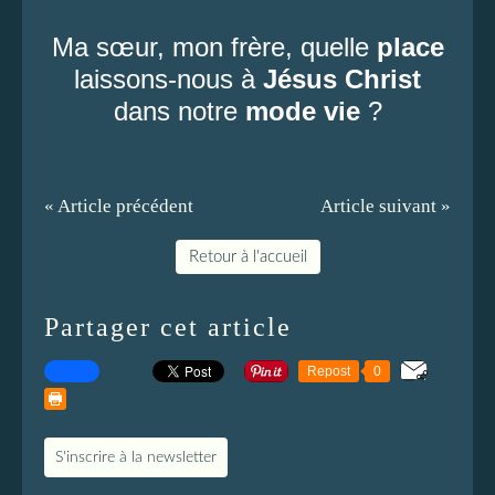
Ma sœur, mon frère, quelle
place
laissons-nous à
Jésus Christ
dans notre
mode vie
?
« Article précédent
Article suivant »
Retour à l'accueil
Partager cet article
Repost
0
S'inscrire à la newsletter