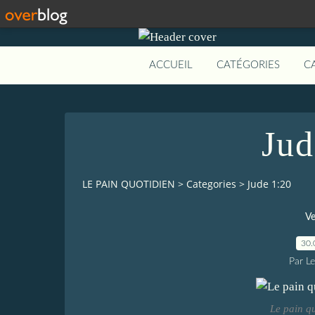
ACCUEIL
CATÉGORIES
C
Jud
LE PAIN QUOTIDIEN
>
Categories
>
Jude 1:20
Ve
30.
Par L
Le pain q