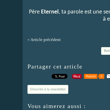
Père
Eternel
, ta parole est une s
à e
« Article précédent
Reto
Partager cet article
Repost
0
S'inscrire à la newsletter
Vous aimerez aussi :