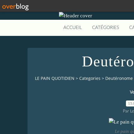
ACCUEIL
CATÉGORIES
C
Deutér
LE PAIN QUOTIDIEN
>
Categories
>
Deutéronome 
Ve
15.
Par L
Le pain q