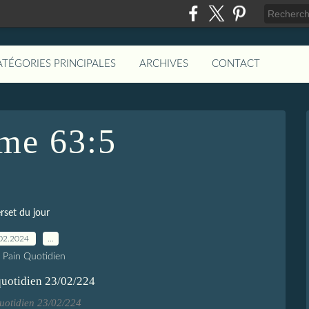
ATÉGORIES PRINCIPALES
ARCHIVES
CONTACT
me 63:5
rset du jour
02.2024
…
e Pain Quotidien
uotidien 23/02/224