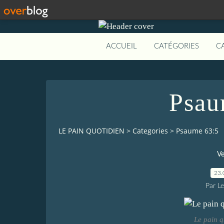
ACCUEIL
CATÉGORIES
C
Psau
LE PAIN QUOTIDIEN
>
Categories
>
Psaume 63:5
Ve
23.
Par L
Le pain q