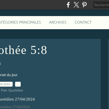
ATÉGORIES PRINCIPALES
ARCHIVES
CONTACT
othée 5:8
8
rset du jour
04.2024
…
e Pain Quotidien
uotidien 27/04/2024