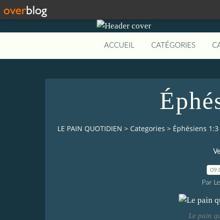
ACCUEIL
CATÉGORIES
C
Éphés
LE PAIN QUOTIDIEN
>
Categories
>
Éphésiens 1:3
Ve
09.
Par L
Le pain q