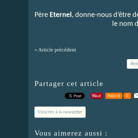
Père
Eternel
, donne-nous d’être d
le nom 
« Article précédent
Reto
Partager cet article
Repost
0
S'inscrire à la newsletter
Vous aimerez aussi :