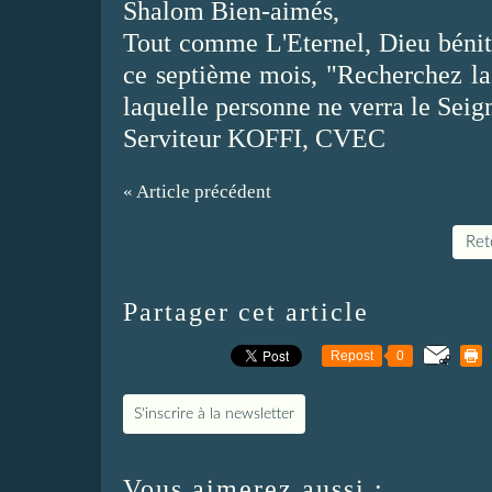
Shalom Bien-aimés,
Tout comme L'Eternel, Dieu bénit l
ce septième mois, "Recherchez la p
laquelle personne ne verra le Seig
Serviteur KOFFI, CVEC
« Article précédent
Reto
Partager cet article
Repost
0
S'inscrire à la newsletter
Vous aimerez aussi :