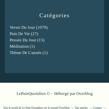
Catégories
Verset Du Jour
(1079)
Pain De Vie
(27)
Pensée Du Jour
(15)
Méditation
(1)
Thème De L'année
(1)
LePainQuotidien © - Hébergé par
Overblog
Voir le profil de
Le Pain Quotidien
sur le portail Overblog
Top articles
Contact