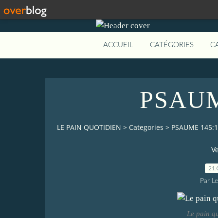
ACCUEIL
CATÉGORIES
C
PSAUM
LE PAIN QUOTIDIEN
>
Categories
>
PSAUME 145:1
Ve
21.
Par L
Le pain q