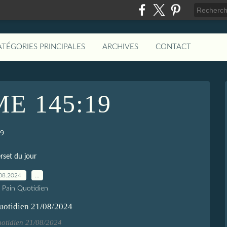
ATÉGORIES PRINCIPALES
ARCHIVES
CONTACT
E 145:19
9
rset du jour
08.2024
…
e Pain Quotidien
uotidien 21/08/2024