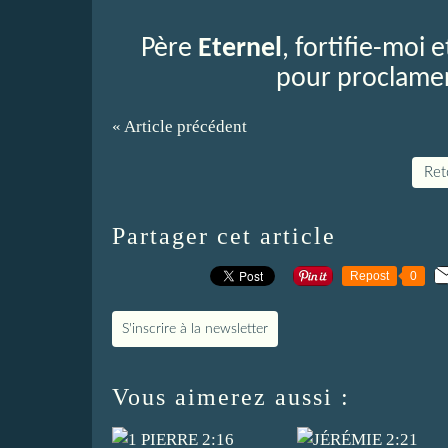
Père
Eternel
, fortifie-moi 
pour proclamer 
« Article précédent
Reto
Partager cet article
Repost
0
S'inscrire à la newsletter
Vous aimerez aussi :