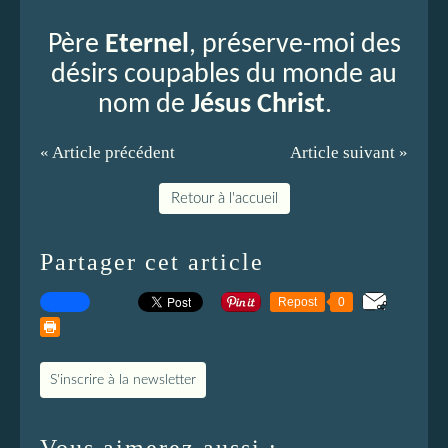
Père
Eternel
, préserve-moi des
désirs coupables du monde au
nom de
Jésus Christ
.
« Article précédent
Article suivant »
Retour à l'accueil
Partager cet article
Repost
0
S'inscrire à la newsletter
Vous aimerez aussi :