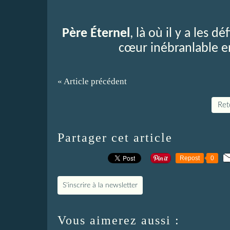
Père Éternel
, là où il y a les 
cœur inébranlable e
« Article précédent
Reto
Partager cet article
Repost
0
S'inscrire à la newsletter
Vous aimerez aussi :