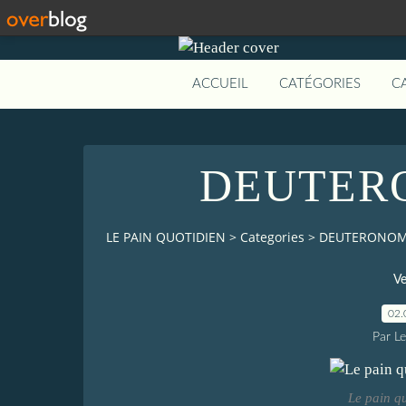
ACCUEIL
CATÉGORIES
C
DEUTERO
LE PAIN QUOTIDIEN
>
Categories
>
DEUTERONOME
Ve
02.
Par L
Le pain q