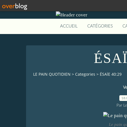
ACCUEIL
CATÉGORIES
C
ÉSAÏ
LE PAIN QUOTIDIEN
>
Categories
>
ÉSAÏE 40:29
Ve
18.
Par L
Le pain q