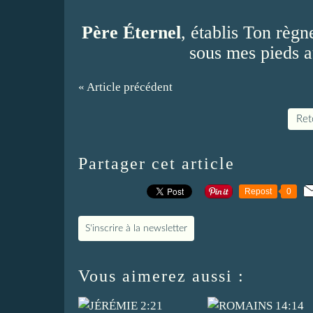
Père Éternel
, établis Ton règ
sous mes pieds a
« Article précédent
Reto
Partager cet article
Repost
0
S'inscrire à la newsletter
Vous aimerez aussi :