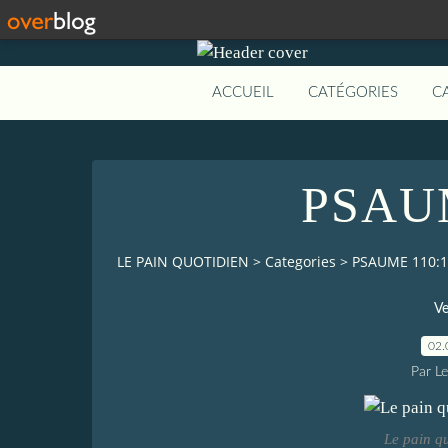
ACCUEIL
CATÉGORIES
C
PSAUM
LE PAIN QUOTIDIEN
>
Categories
>
PSAUME 110:1
Ve
02.
Par L
Le pain q