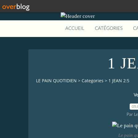
ACCUEIL
CATÉGORIES
C
1 J
LE PAIN QUOTIDIEN
>
Categories
>
1 JEAN 2:5
Ve
05.
Par L
Le pain q