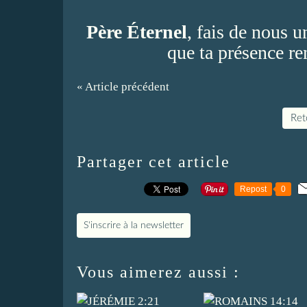
Père Éternel
, fais de nous u
que ta présence re
« Article précédent
Reto
Partager cet article
Repost
0
S'inscrire à la newsletter
Vous aimerez aussi :