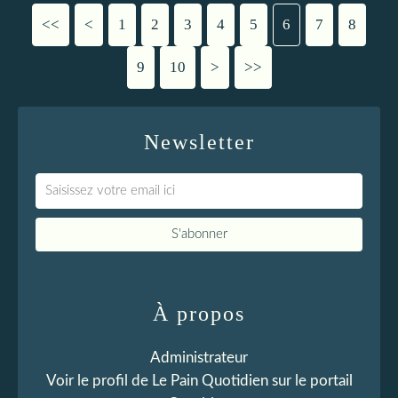
<<
<
1
2
3
4
5
6
7
8
9
10
20
30
40
50
60
70
80
90
100
>
>>
Newsletter
À propos
Administrateur
Voir le profil de
Le Pain Quotidien
sur le portail