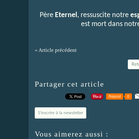
Père
Eternel
, ressuscite notre
es
est mort dans not
« Article précédent
Reto
Partager cet article
Repost
0
S'inscrire à la newsletter
Vous aimerez aussi :