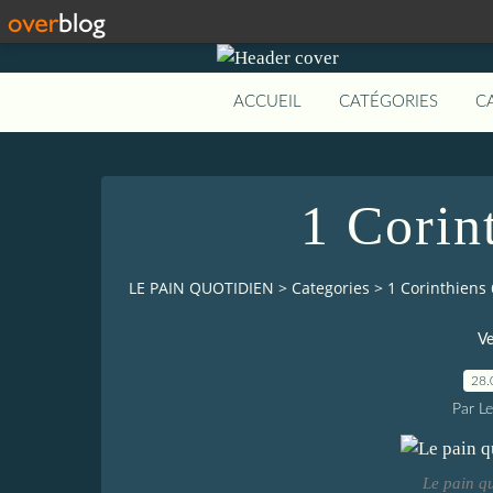
ACCUEIL
CATÉGORIES
C
1 Corin
LE PAIN QUOTIDIEN
>
Categories
>
1 Corinthiens 
Ve
28.
Par L
Le pain q