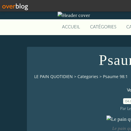
ACCUEIL
CATÉGORIES
C
Psau
LE PAIN QUOTIDIEN
>
Categories
>
Psaume 98:1
Ve
04.
Par L
Le pain q