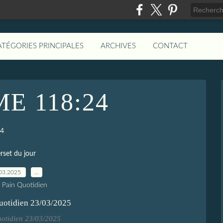
ATÉGORIES PRINCIPALES
ARCHIVES
CONTACT
E 118:24
4
rset du jour
03.2025
…
e Pain Quotidien
uotidien 23/03/2025