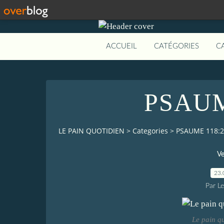
ACCUEIL
CATÉGORIES
C
PSAUM
LE PAIN QUOTIDIEN
>
Categories
>
PSAUME 118:2
Ve
23.
Par L
Le pain q