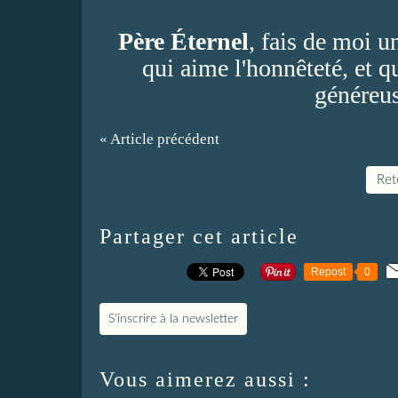
Père Éternel
, fais de moi u
qui aime l'honnêteté, et q
généreus
« Article précédent
Reto
Partager cet article
Repost
0
S'inscrire à la newsletter
Vous aimerez aussi :