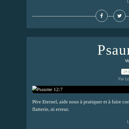
L
Psau
Ve
29.
Par L
Père Eternel, aide nous à pratiquer et à faire co
flatterie, ni erreur.
L