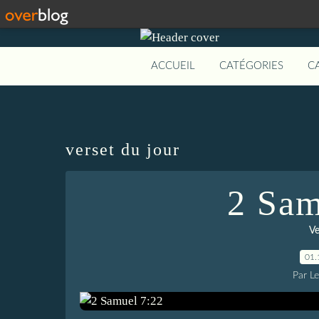
ACCUEIL
CATÉGORIES
C
verset du jour
2 Sam
Ve
01.
Par L