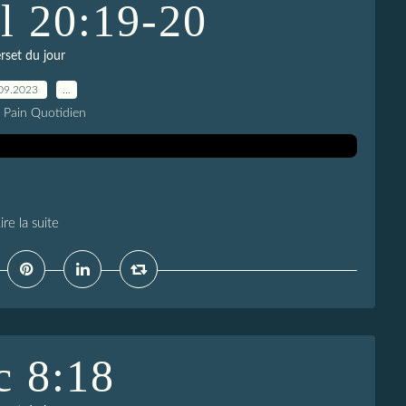
l 20:19-20
rset du jour
09.2023
…
e Pain Quotidien
ire la suite
c 8:18