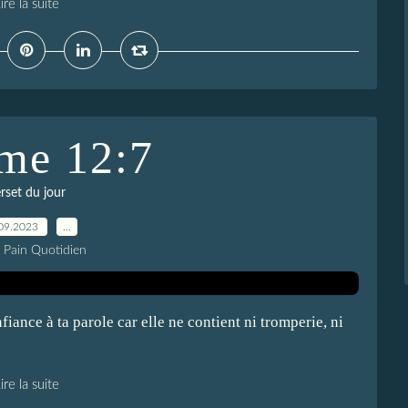
ire la suite
me 12:7
rset du jour
09.2023
…
e Pain Quotidien
nfiance à ta parole car elle ne contient ni tromperie, ni
ire la suite