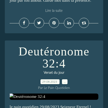
jour par ton amour. Garde moi dans ta présence.
Lire la suite
Deutéronome
32:4
Verset du jour
29.08.2023
…
Par Le Pain Quotidien
le pain quotidien 29/08/2023 Seigneur Eternel !