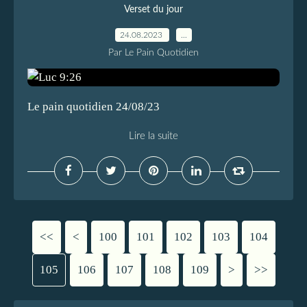
Verset du jour
24.08.2023
…
Par Le Pain Quotidien
Le pain quotidien 24/08/23
Lire la suite
<<
<
100
101
102
103
104
105
106
107
108
109
>
>>